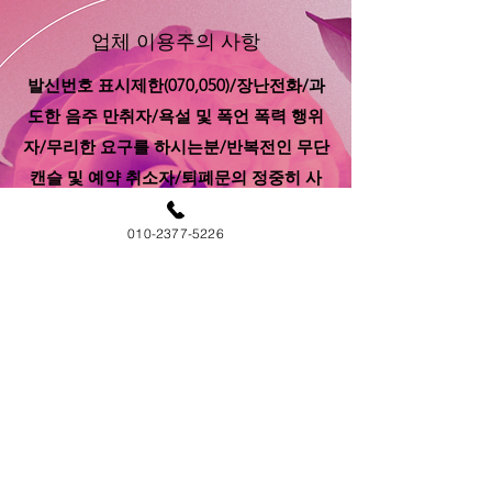
​업체 이용주의 사항
​발신번호 표시제한(070,050)/장난전화/과
도한 음주 만취자/욕설 및 폭언 폭력 행위
자/무리한 요구를 하시는분/반복전인 무단
캔슬 및 예약 취소자/퇴폐문의 정중히 사
양합니다.
010-2377-5226
​러브출장마사지 한마디
같은 업소에서 같은 관리사를 접견하고 오
셨어도 어떤분은 좋은 관리를 받았고 다른
분은 내상을 받았다고 생각하시는 분들도
있으시겠지만 명확한 구분이 힘든게 사실
입니다.