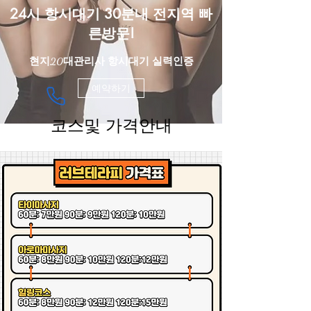
24시 항시대기 30분내 전지역 빠
른방문!
​현지20대관리사 항시대기 실력인증
예약하기
코스및 가격안내